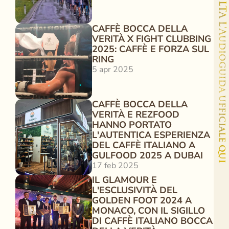
ASCOLTA L'Audioguida ufficiale qui
CAFFÈ BOCCA DELLA 
VERITÀ X FIGHT CLUBBING 
2025: CAFFÈ E FORZA SUL 
RING 
5 apr 2025
CAFFÈ BOCCA DELLA 
VERITÀ E REZFOOD 
HANNO PORTATO 
L'AUTENTICA ESPERIENZA 
DEL CAFFÈ ITALIANO A 
GULFOOD 2025 A DUBAI
17 feb 2025
IL GLAMOUR E 
L'ESCLUSIVITÀ DEL 
GOLDEN FOOT 2024 A 
MONACO, CON IL SIGILLO 
DI CAFFÈ ITALIANO BOCCA 